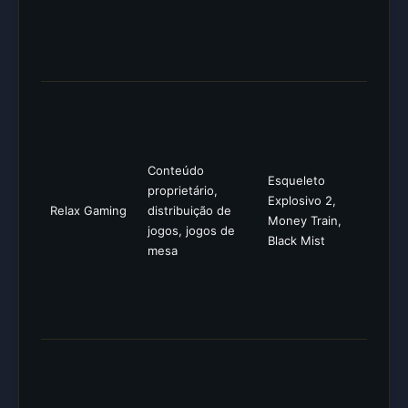
rolos v
Design
forte 
título.
Atua 
desen
e agre
Títulos
Conteúdo
Esqueleto
propri
proprietário,
Explosivo 2,
mostra
Relax Gaming
distribuição de
Money Train,
criativ
jogos, jogos de
Black Mist
Parcer
mesa
outros
expan
biblio
caniba
Estúdi
emerg
ganha