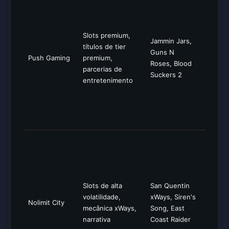
de pr
premi
relevâ
Slots premium,
Jammin Jars,
cultura
títulos de tier
Guns N
licenc
Push Gaming
premium,
Roses, Blood
atraem
parcerias de
Suckers 2
de nic
entretenimento
Conhe
gamas
volatil
justas.
Especi
gamep
alta va
para j
Slots de alta
San Quentin
experi
volatilidade,
xWays, Siren's
Mecân
Nolimit City
mecânica xWays,
Song, East
oferec
narrativa
Coast Raider
estrut