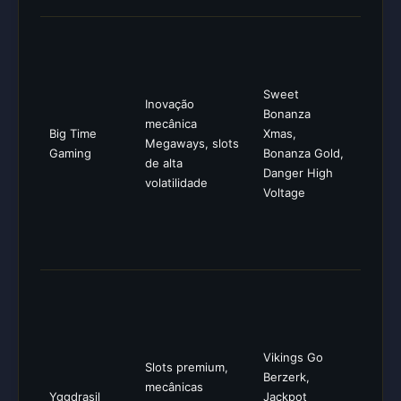
Criado
tecnol
Megaw
Sweet
se tor
Inovação
Bonanza
padrão
mecânica
Big Time
Xmas,
indúst
Megaways, slots
Gaming
Bonanza Gold,
em var
de alta
Danger High
favorá
volatilidade
Voltage
jogado
mecân
cascat
emoci
Conhe
trabal
detalh
design
Vikings Go
Slots premium,
compl
Berzerk,
mecânicas
Estrut
Yggdrasil
Jackpot