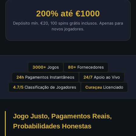
200% até €1000
Depósito mín. €20, 100 spins grátis inclusos. Apenas para
novos jogadores.
3000+
Jogos
80+
Fornecedores
24h
Pagamentos Instantâneos
24/7
Apoio ao Vivo
4.7/5
Classificação de Jogadores
Curaçau
Licenciado
Jogo Justo, Pagamentos Reais,
Probabilidades Honestas