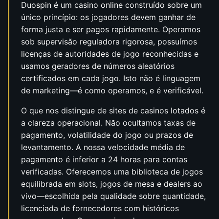
Duospin é um casino online construído sobre um
único princípio: os jogadores devem ganhar de
forma justa e ser pagos rapidamente. Operamos
sob supervisão reguladora rigorosa, possuímos
licenças de autoridades de jogo reconhecidas e
usamos geradores de números aleatórios
certificados em cada jogo. Isto não é linguagem
de marketing—é como operamos, e é verificável.
O que nos distingue de sites de casinos lotados é
a clareza operacional. Não ocultamos taxas de
pagamento, volatilidade do jogo ou prazos de
levantamento. A nossa velocidade média de
pagamento é inferior a 24 horas para contas
verificadas. Oferecemos uma biblioteca de jogos
equilibrada em slots, jogos de mesa e dealers ao
vivo—escolhida pela qualidade sobre quantidade,
licenciada de fornecedores com históricos