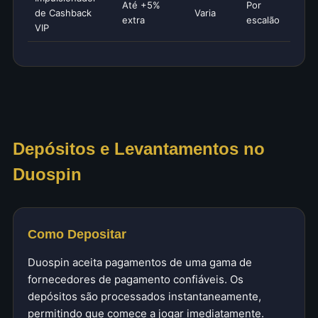
Até +5%
Por
de Cashback
Varia
extra
escalão
VIP
Depósitos e Levantamentos no
Duospin
Como Depositar
Duospin aceita pagamentos de uma gama de
fornecedores de pagamento confiáveis. Os
depósitos são processados instantaneamente,
permitindo que comece a jogar imediatamente.