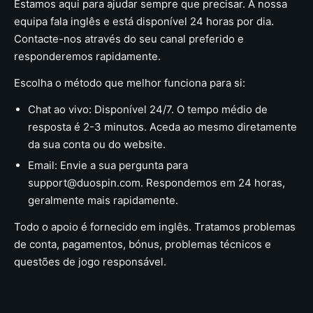
Estamos aqui para ajudar sempre que precisar. A nossa
equipa fala inglês e está disponível 24 horas por dia.
Contacte-nos através do seu canal preferido e
responderemos rapidamente.
Escolha o método que melhor funciona para si:
Chat ao vivo: Disponível 24/7. O tempo médio de
resposta é 2-3 minutos. Aceda ao mesmo diretamente
da sua conta ou do website.
Email: Envie a sua pergunta para
support@duospin.com
. Respondemos em 24 horas,
geralmente mais rapidamente.
Todo o apoio é fornecido em inglês. Tratamos problemas
de conta, pagamentos, bónus, problemas técnicos e
questões de jogo responsável.