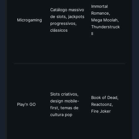
histór
Immortal
Catálogo massivo
longo
Romance,
de slots, jackpots
Moola
Microgaming
Mega Moolah,
progressivos,
contin
Thunderstruck
clássicos
para j
II
que m
vidas.
abran
títulos
Pionei
jogo m
Design
forte 
Slots criativos,
Book of Dead,
colabo
design mobile-
Play'n GO
Reactoonz,
marcad
first, temas de
Fire Joker
Inovaç
cultura pop
consis
mecân
bónus
narrati